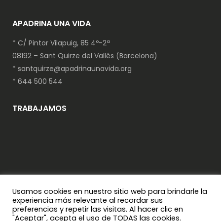
APADRINA UNA VIDA
* C/ Pintor Vilapuig, 85 4º-2ª
08192 – Sant Quirze del Vallés (Barcelona)
*
santquirze@apadrinaunavida.org
* 644 500 544
TRABAJAMOS
Usamos cookies en nuestro sitio web para brindarle la
experiencia más relevante al recordar sus
preferencias y repetir las visitas. Al hacer clic en
"Aceptar", acepta el uso de TODAS las cookies.