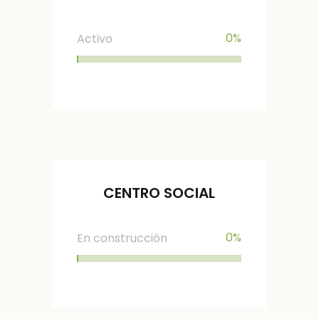
0
%
Activo
CENTRO SOCIAL
0
%
En construcción