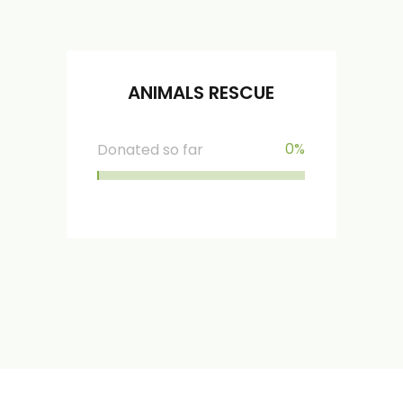
ANIMALS RESCUE
0
%
Donated so far